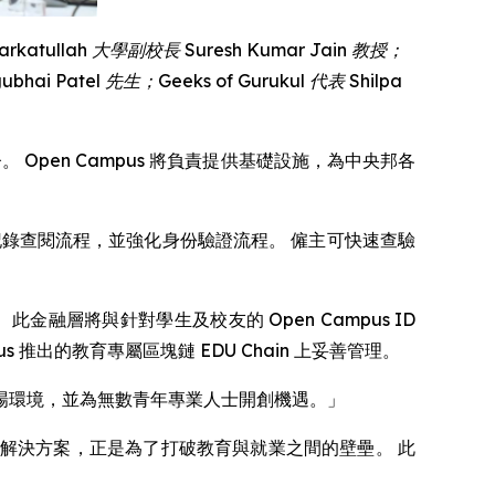
arkatullah
大學副校長
Suresh Kumar Jain
教授；
ubhai
Patel
先生；
Geeks of Gurukul
代表
Shilpa
監督。 Open Campus 將負責提供基礎設施，為中央邦各
歷記錄查閱流程，並強化身份驗證流程。 僱主可快速查驗
融層將與針對學生及校友的 Open Campus ID
推出的教育專屬區塊鏈 EDU Chain 上妥善管理。
任的職場環境，並為無數青年專業人士開創機遇。」
hain 的金融解決方案，正是為了打破教育與就業之間的壁壘。 此