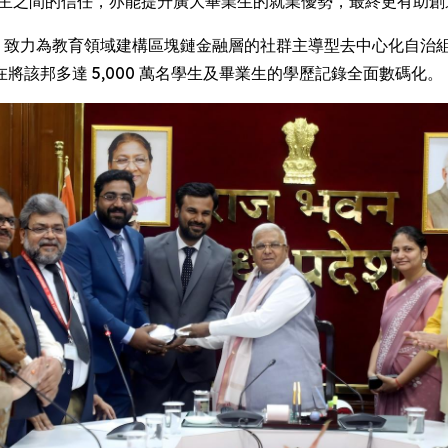
增進僱主之間的信任，亦能提升廣大畢業生的就業優勢，最終更有助
SWIRE) -- 致力為教育領域建構區塊鏈金融層的社群主導型去中心化自治組
旨在將該邦多達 5,000 萬名學生及畢業生的學歷記錄全面數碼化。