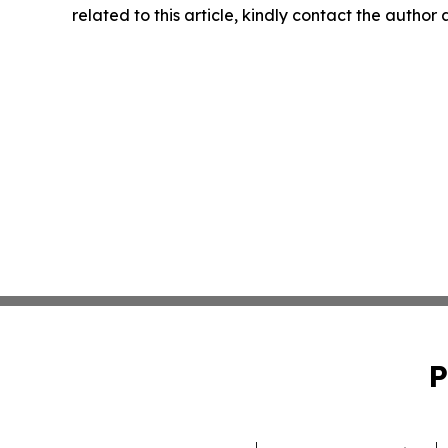
related to this article, kindly contact the author
P