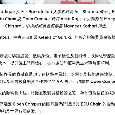
iddique
女士；
Barkatullah
大學教務長
Anil
Sharma
博士；
B
du Chain
及
Open Campus
代表
Ankit Raj
；中央邦邦長
Mang
Chittara
；中央邦邦長首席秘書
Navneet Kothari
博士。
pus、中央邦政府及 Geeks of Gurukul 的聯合指導委員會
態系統，發放可驗證憑證、數碼身份、電子錢包及智能卡，以簡化學
成本、提升僱主聘用信心，亦能協助印度畢業生求職時更順利。
生開拓多元教育融資選項，包括學生貸款、獎學金及技能進修津貼。 此金
向教育融資合作夥伴的 API 整合，均將在 Open Campus 
生說道：「此龐大的數碼化工程，將徹底改變資格驗證之道，孕育值得信
表示：「我們融匯 Open Campus 的區塊鏈憑證認證與 EDU C
他邦及世界各國借鑒。」