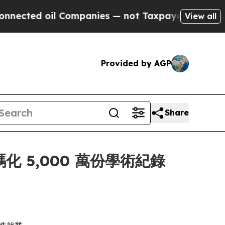
d oil Companies — not Taxpayers — the Chance to 
View all
Provided by AGP
Share
數碼化 5,000 萬份學術紀錄