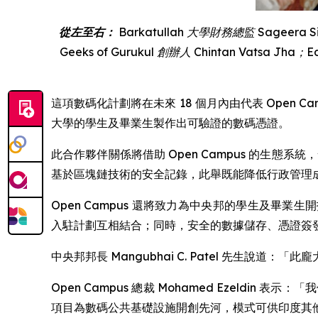
從左至右：
Barkatullah
大學財務總監
Sageera S
Geeks of Gurukul
創辦人
Chintan Vatsa Jha
；
E
這項數碼化計劃將在未來 18 個月內由代表 Open Cam
大學的學生及畢業生製作出可驗證的數碼憑證。
此合作夥伴關係將借助 Open Campus 的生
基於區塊鏈技術的安全記錄，此舉既能降低行政管理
Open Campus 還將致力為中央邦的學生及畢業
入駐計劃互相結合；同時，安全的數據儲存、憑證簽發以及面
中央邦邦長 Mangubhai C. Patel 先
Open Campus 總裁 Mohamed Ezeldin 
項目為數碼公共基礎設施開創先河，模式可供印度其