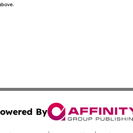
 above.
owered By