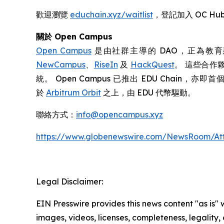
歡迎瀏覽
educhain.xyz/waitlist
，登記加入 OC 
關於
Open Campus
Open Campus
是由社群主導的 DAO，正為教育建
NewCampus
、
RiseIn
及
HackQuest
。 這些合作
統。 Open Campus 已推出 EDU Chain
於
Arbitrum Orbit
之上，由 EDU 代幣驅動。
聯絡方式：
info@opencampus.xyz
https://www.globenewswire.com/NewsRoom/At
Legal Disclaimer:
EIN Presswire provides this news content "as is" 
images, videos, licenses, completeness, legality, o